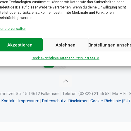
iesen Technologien zustimmst, können wir Daten wie das Surfverhalten oder
indeutige IDs auf dieser Website verarbeiten. Wenn du deine Einwilligung nicht
Eleifend justo vel
rteilst oder zurückziehst, können bestimmte Merkmale und Funktionen
eeinträchtigt werden.
ienste verwalten
Cum sociis natoque
Akzeptieren
Ablehnen
Einstellungen anseh
Cookie-Richtlinie
Datenschutz
IMPRESSUM
1
2
Next page
itzer Str. 15 14612 Falkensee | Telefon: (03322) 21 56 58 | Mo. – Fr.: 8
Kontakt
|
Impressum
|
Datenschutz
|
Disclaimer
|
Cookie-Richtlinie (EU)