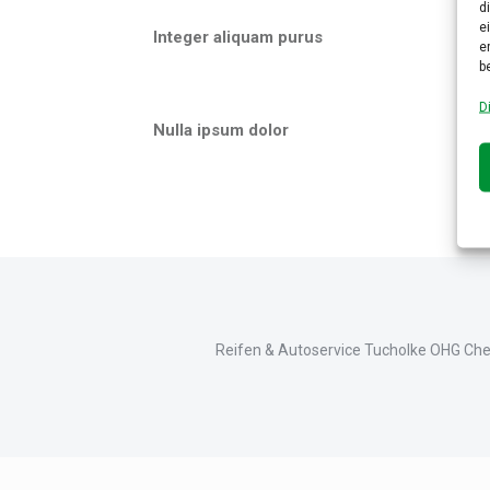
d
e
Integer aliquam purus
e
b
D
Nulla ipsum dolor
Reifen & Autoservice Tucholke OHG Chemn