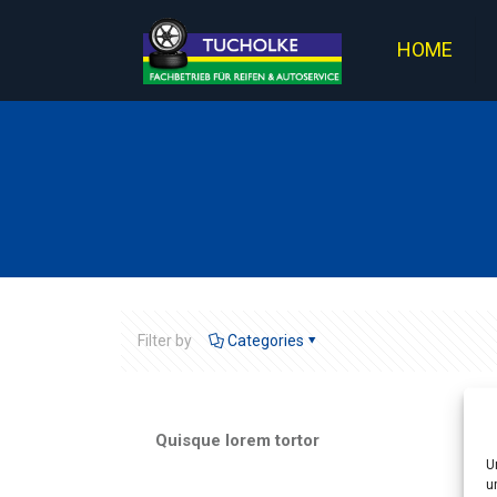
HOME
Filter by
Categories
Quisque lorem tortor
U
u