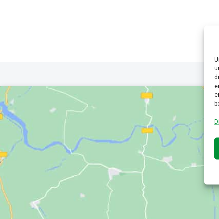
U
u
d
e
e
b
D