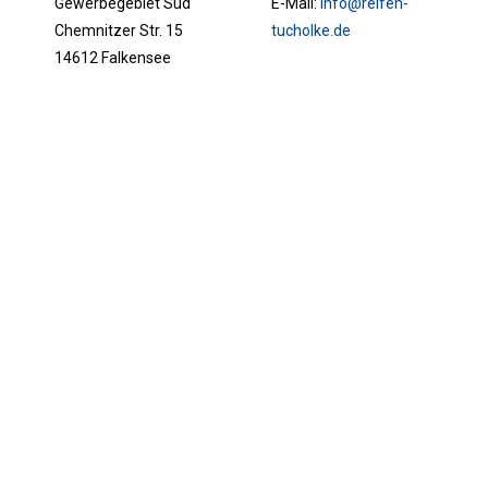
Gewerbegebiet Süd
E-Mail:
info@reifen-
Chemnitzer Str. 15
tucholke.de
14612 Falkensee