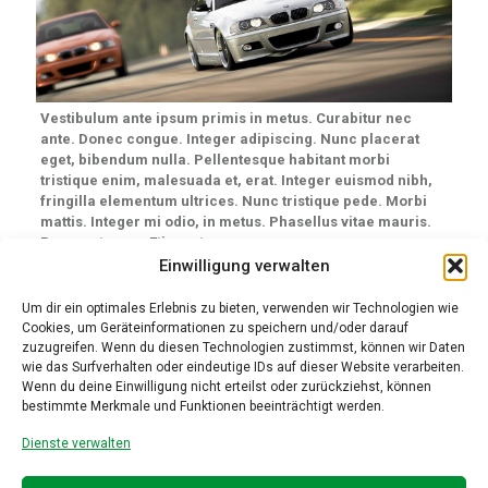
Vestibulum ante ipsum primis in metus. Curabitur nec
ante. Donec congue. Integer adipiscing. Nunc placerat
eget, bibendum nulla. Pellentesque habitant morbi
tristique enim, malesuada et, erat. Integer euismod nibh,
fringilla elementum ultrices. Nunc tristique pede. Morbi
mattis. Integer mi odio, in metus. Phasellus vitae mauris.
Praesent nunc. Etiam et.
Einwilligung verwalten
In hac habitasse platea dictumst. Vestibulum nibh wisi, eu nulla.
Pellentesque habitant morbi tristique senectus et wisi. Sed ut
Um dir ein optimales Erlebnis zu bieten, verwenden wir Technologien wie
justo. Sed dolor. Duis sed est. Quisque cursus nunc. Ut aliquet,
Cookies, um Geräteinformationen zu speichern und/oder darauf
dui quis lectus nulla erat id tortor. Cum sociis natoque penatibus
zuzugreifen. Wenn du diesen Technologien zustimmst, können wir Daten
et netus et magnis dis parturient montes, nascetur ridiculus mus.
wie das Surfverhalten oder eindeutige IDs auf dieser Website verarbeiten.
Praesent volutpat quam ante ullamcorper pede semper
Wenn du deine Einwilligung nicht erteilst oder zurückziehst, können
sollicitudin quam molestie augue eu ante. Proin cursus dignissim
bestimmte Merkmale und Funktionen beeinträchtigt werden.
faucibus, erat velit libero at adipiscing wisi. Maecenas eleifend
Dienste verwalten
justo a diam. Aliquam erat volutpat. Praesent blandit vel, velit.
Mauris ac quam tempus ut, pellentesque dolor. Duis commodo